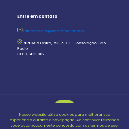
Entre em contato
faleconosco@viainternet.com.br
Rua Bela Cintra, 756, cj. 81 - Consolação, São
Paulo
CEP: 01415-002
Nosso website utiliza cookies para melhorar sua
© 2024 Guia Open | Todos os direitos reservados |
experiência durante a navegação. Ao continuar utilizando
Powered by
Oreo Consultoria
você automaticamente concorda com os termos de uso.