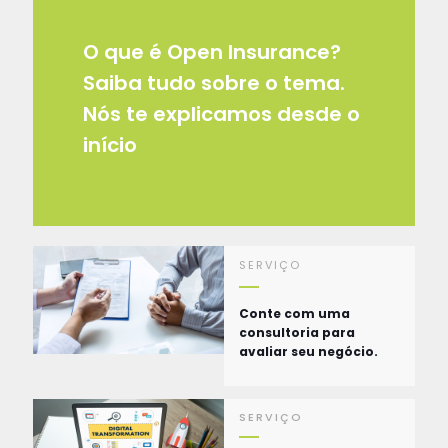
O que é Open Insurance?
Saiba tudo sobre o tema.
Nós te explicamos desde o
início
SERVIÇO
Conte com uma
consultoria para
avaliar seu negócio.
SERVIÇO