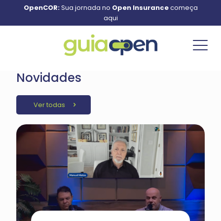
OpenCOR:
Sua jornada no
Open Insurance
começa
aqui
Novidades
Ver todas