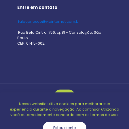
Entre em contato
faleconosco@viainternet.com.br
Rua Bela Cintra, 756, cj. 81 - Consolação, São
Paulo
CEP: 01415-002
Nosso website utiliza cookies para melhorar sua
© 2024 Guia Open | Todos os direitos reservados |
experiência durante a navegação. Ao continuar utilizando
Powered by
Oreo Consultoria
você automaticamente concorda com os termos de uso.
Estou ciente