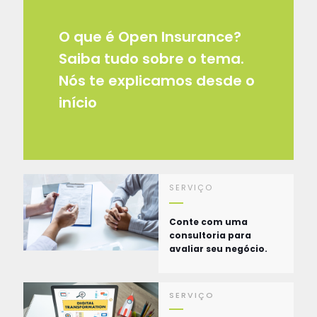
O que é Open Insurance?
Saiba tudo sobre o tema.
Nós te explicamos desde o
início
SERVIÇO
Conte com uma
consultoria para
avaliar seu negócio.
SERVIÇO