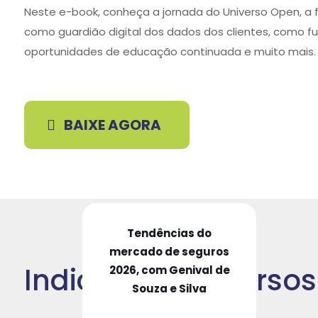
Neste e-book, conheça a jornada do Universo Open, a 
como guardião digital dos dados dos clientes, como f
oportunidades de educação continuada e muito mais.
BAIXE AGORA
Tendências do
mercado de seguros
Indicação de Cursos
2026, com Genival de
Souza e Silva