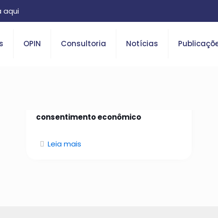
 aqui
s
OPIN
Consultoria
Notícias
Publicaçõ
26 de janeiro de 2026
Da identidade confiável ao
consentimento econômico
Leia mais
O que é Open Insurance?
Saiba tudo sobre o tema.