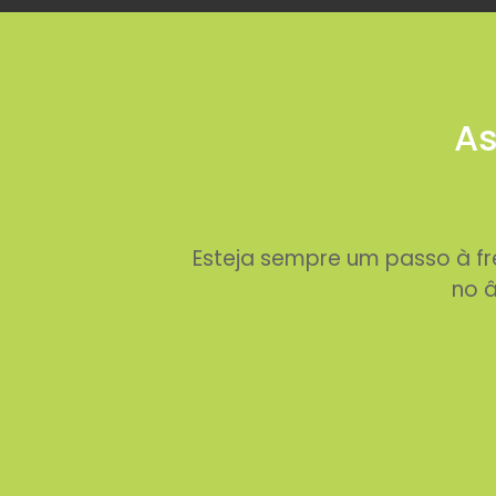
As
Esteja sempre um passo à f
no â