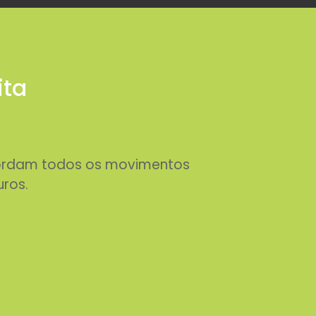
ita
abordam todos os movimentos
uros.