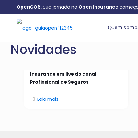
OpenCOR:
Sua jornada no
Open Insurance
começa
Quem somo
Novidades
26 de janeiro de 2026
Manuel Matos aborda Open
Insurance em live do canal
Profissional de Seguros
Leia mais
Quem somos: conheça o
GuiaOpen e como