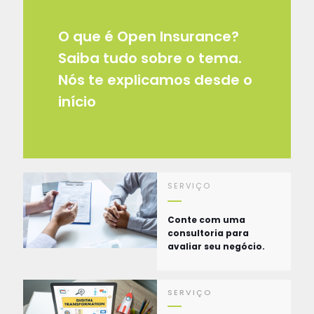
O que é Open Insurance?
Saiba tudo sobre o tema.
Nós te explicamos desde o
início
SERVIÇO
Conte com uma
consultoria para
avaliar seu negócio.
SERVIÇO