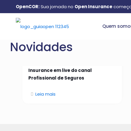
OpenCOR:
Sua jornada no
Open Insurance
começa
Quem somo
Novidades
26 de janeiro de 2026
Manuel Matos aborda Open
Insurance em live do canal
Profissional de Seguros
Leia mais
Quem somos: conheça o
GuiaOpen e como