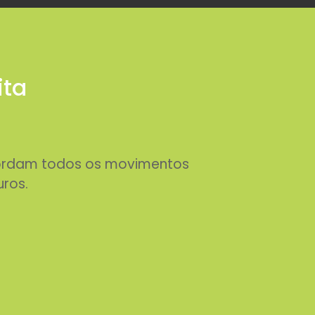
ita
abordam todos os movimentos
uros.