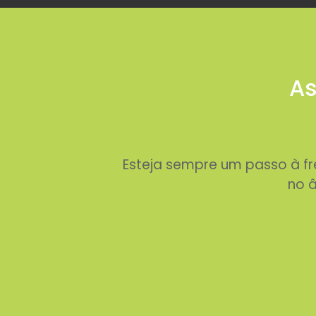
As
Esteja sempre um passo à f
no â