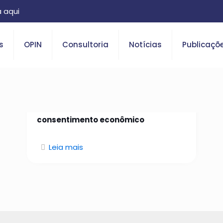
 aqui
s
OPIN
Consultoria
Notícias
Publicaçõ
26 de janeiro de 2026
Da identidade confiável ao
consentimento econômico
Leia mais
O que é Open Insurance?
Saiba tudo sobre o tema.