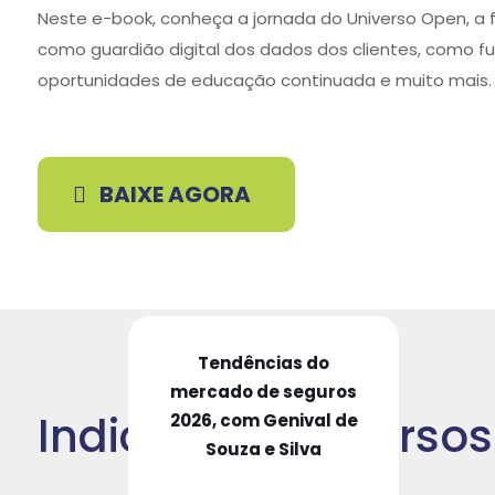
Neste e-book, conheça a jornada do Universo Open, a 
como guardião digital dos dados dos clientes, como f
oportunidades de educação continuada e muito mais.
BAIXE AGORA
Tendências do
mercado de seguros
Indicação de Cursos
2026, com Genival de
Souza e Silva