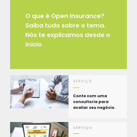
O que é Open Insurance?
Saiba tudo sobre o tema.
Nós te explicamos desde o
início
SERVIÇO
Conte com uma
consultoria para
avaliar seu negócio.
SERVIÇO