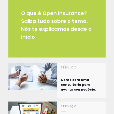
O que é Open Insurance?
Saiba tudo sobre o tema.
Nós te explicamos desde o
início
SERVIÇO
Conte com uma
consultoria para
avaliar seu negócio.
SERVIÇO