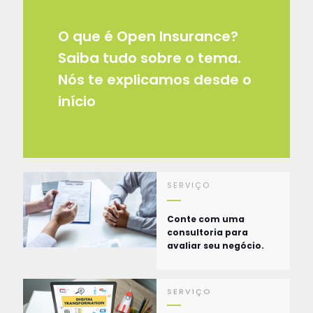
O que é Open Insurance?
Saiba tudo sobre o tema.
Nós te explicamos desde o
início
SERVIÇO
Conte com uma
consultoria para
avaliar seu negócio.
SERVIÇO