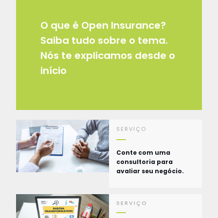
O que é Open Insurance?
Saiba tudo sobre o tema.
Nós te explicamos desde o
início
SERVIÇO
Conte com uma
consultoria para
avaliar seu negócio.
SERVIÇO