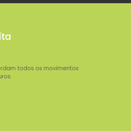
ita
abordam todos os movimentos
uros.