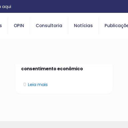
 aqui
s
OPIN
Consultoria
Notícias
Publicaçõ
26 de janeiro de 2026
Da identidade confiável ao
consentimento econômico
Leia mais
O que é Open Insurance?
Saiba tudo sobre o tema.