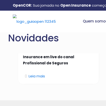
OpenCOR:
Sua jornada no
Open Insurance
começa
Quem somo
Novidades
26 de janeiro de 2026
Manuel Matos aborda Open
Insurance em live do canal
Profissional de Seguros
Leia mais
Quem somos: conheça o
GuiaOpen e como