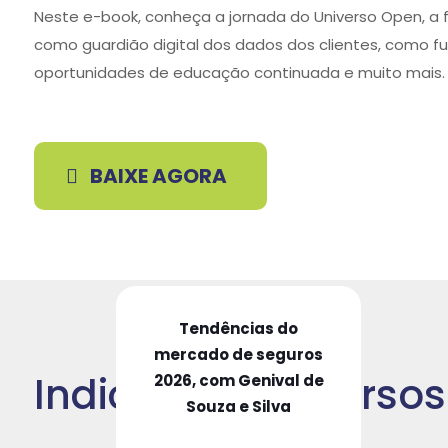
Neste e-book, conheça a jornada do Universo Open, a 
como guardião digital dos dados dos clientes, como f
oportunidades de educação continuada e muito mais.
BAIXE AGORA
Tendências do
mercado de seguros
Indicação de Cursos
2026, com Genival de
Souza e Silva