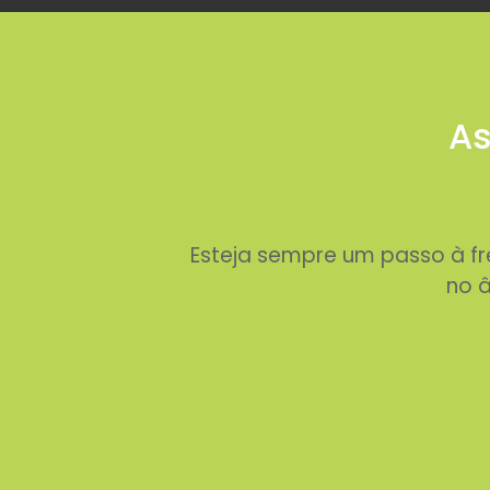
As
Esteja sempre um passo à f
no â