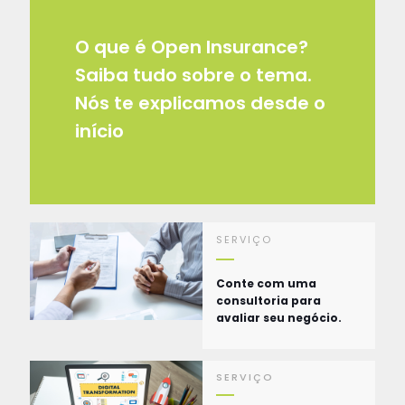
O que é Open Insurance?
Saiba tudo sobre o tema.
Nós te explicamos desde o
início
SERVIÇO
Conte com uma
consultoria para
avaliar seu negócio.
SERVIÇO