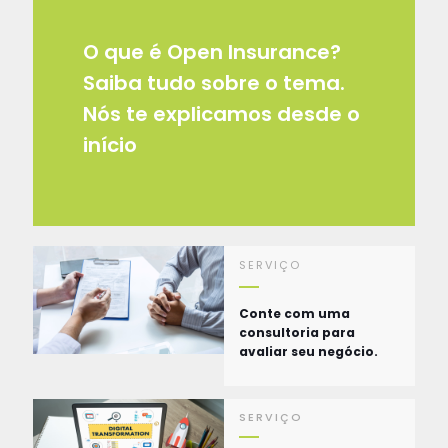
O que é Open Insurance?
Saiba tudo sobre o tema.
Nós te explicamos desde o
início
SERVIÇO
Conte com uma
consultoria para
avaliar seu negócio.
SERVIÇO