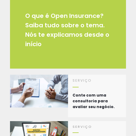
O que é Open Insurance?
Saiba tudo sobre o tema.
Nós te explicamos desde o
início
SERVIÇO
Conte com uma
consultoria para
avaliar seu negócio.
SERVIÇO