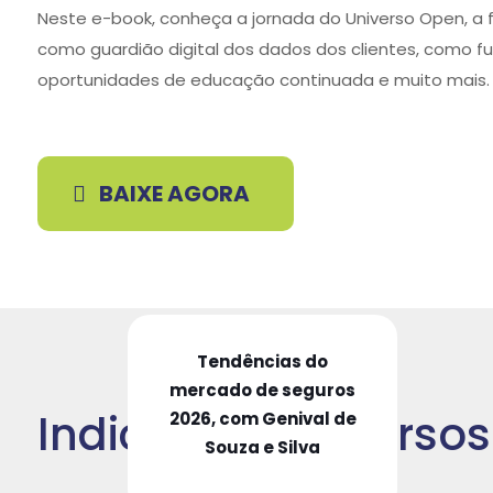
Neste e-book, conheça a jornada do Universo Open, a 
como guardião digital dos dados dos clientes, como f
oportunidades de educação continuada e muito mais.
BAIXE AGORA
Tendências do
mercado de seguros
Indicação de Cursos
2026, com Genival de
Souza e Silva