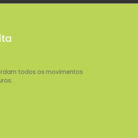
ita
abordam todos os movimentos
uros.