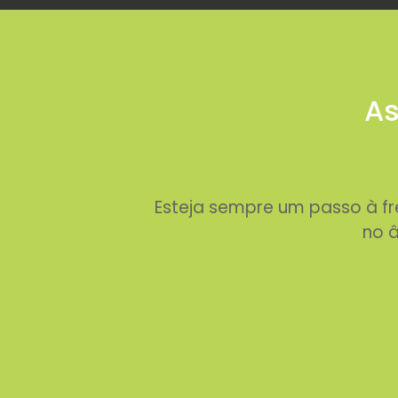
As
Esteja sempre um passo à f
no â