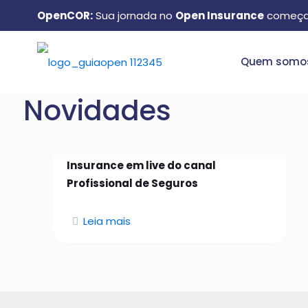
OpenCOR:
Sua jornada no
Open Insurance
começa
Quem somo
Novidades
26 de janeiro de 2026
Manuel Matos aborda Open
Insurance em live do canal
Profissional de Seguros
Leia mais
Quem somos: conheça o
GuiaOpen e como