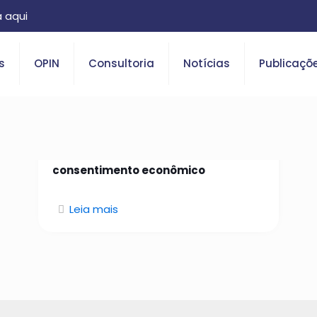
 aqui
s
OPIN
Consultoria
Notícias
Publicaçõ
26 de janeiro de 2026
Da identidade confiável ao
consentimento econômico
Leia mais
O que é Open Insurance?
Saiba tudo sobre o tema.