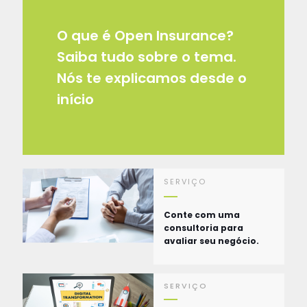
O que é Open Insurance?
Saiba tudo sobre o tema.
Nós te explicamos desde o
início
SERVIÇO
Conte com uma
consultoria para
avaliar seu negócio.
SERVIÇO