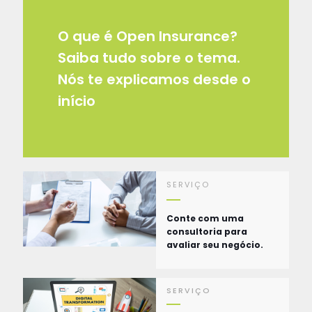
O que é Open Insurance?
Saiba tudo sobre o tema.
Nós te explicamos desde o
início
SERVIÇO
Conte com uma
consultoria para
avaliar seu negócio.
SERVIÇO