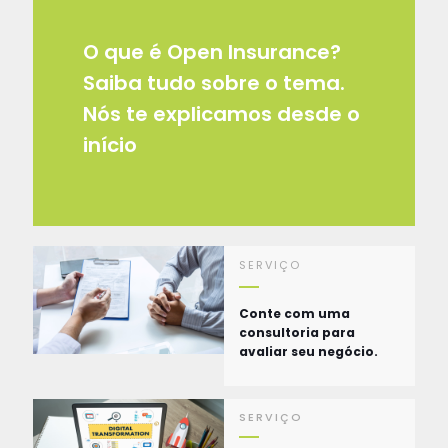
O que é Open Insurance?
Saiba tudo sobre o tema.
Nós te explicamos desde o
início
SERVIÇO
Conte com uma
consultoria para
avaliar seu negócio.
SERVIÇO