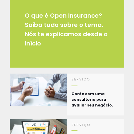
O que é Open Insurance?
Saiba tudo sobre o tema.
Nós te explicamos desde o
início
SERVIÇO
Conte com uma
consultoria para
avaliar seu negócio.
SERVIÇO