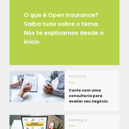
O que é Open Insurance?
Saiba tudo sobre o tema.
Nós te explicamos desde o
início
SERVIÇO
Conte com uma
consultoria para
avaliar seu negócio.
SERVIÇO