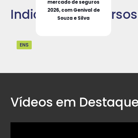
mercado de seguros
Indicação de Cursos
2026, com Genival de
Souza e Silva
ENS
Vídeos em Destaqu