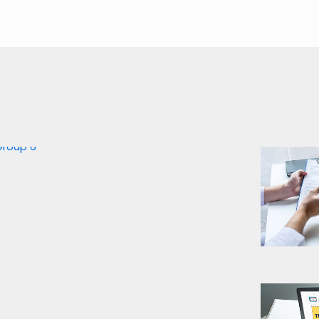
O que é Open Insurance?
Saiba tudo sobre o tema.
Nós te explicamos desde
o início