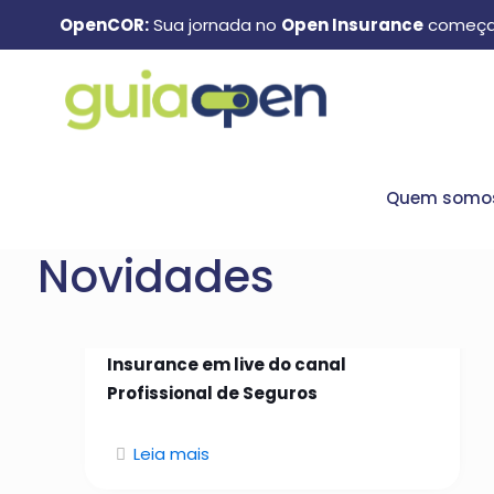
OpenCOR:
Sua jornada no
Open Insurance
começa
Quem somo
Novidades
26 de janeiro de 2026
Manuel Matos aborda Open
Insurance em live do canal
Profissional de Seguros
Leia mais