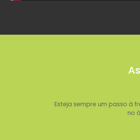
As
Esteja sempre um passo à f
no â