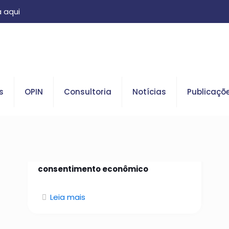
 aqui
s
OPIN
Consultoria
Notícias
Publicaçõ
26 de janeiro de 2026
Da identidade confiável ao
consentimento econômico
Leia mais