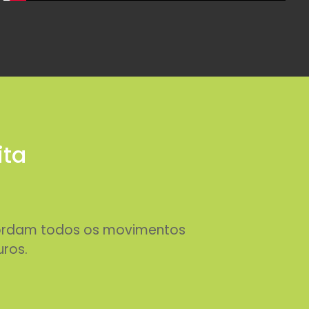
ita
abordam todos os movimentos
uros.