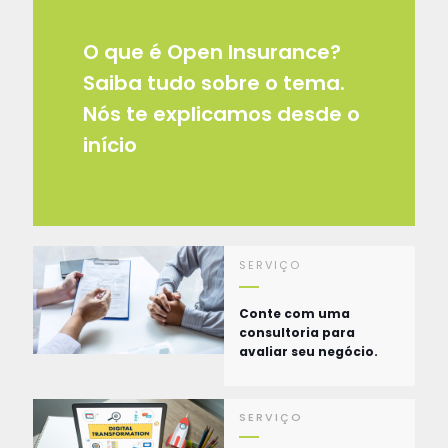
O que é Open Insurance?
Saiba tudo sobre o tema.
Nós te explicamos desde o
início
SERVIÇO
Conte com uma
consultoria para
avaliar seu negócio.
SERVIÇO