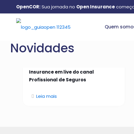
OpenCOR:
Sua jornada no
Open Insurance
começa
Quem somo
Novidades
26 de janeiro de 2026
Manuel Matos aborda Open
Insurance em live do canal
Profissional de Seguros
Leia mais
Quem somos: conheça o
GuiaOpen e como