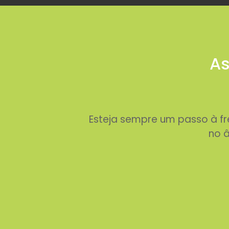
As
Esteja sempre um passo à f
no â