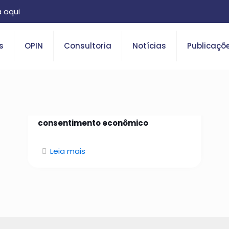
 aqui
s
OPIN
Consultoria
Notícias
Publicaçõ
26 de janeiro de 2026
Da identidade confiável ao
consentimento econômico
Leia mais
O que é Open Insurance?
Saiba tudo sobre o tema.