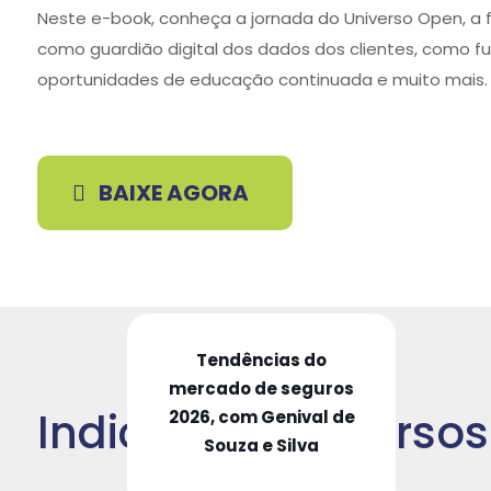
Neste e-book, conheça a jornada do Universo Open, a 
como guardião digital dos dados dos clientes, como f
oportunidades de educação continuada e muito mais.
BAIXE AGORA
Tendências do
mercado de seguros
Indicação de Cursos
2026, com Genival de
Souza e Silva