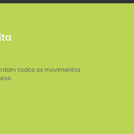
ita
abordam todos os movimentos
uros.