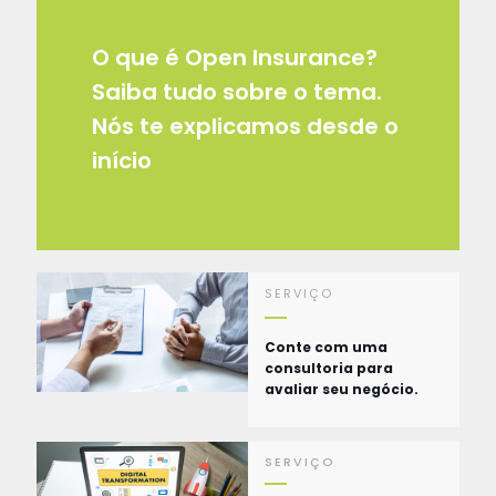
O que é Open Insurance?
Saiba tudo sobre o tema.
Nós te explicamos desde o
início
SERVIÇO
Conte com uma
consultoria para
avaliar seu negócio.
SERVIÇO