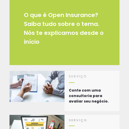
O que é Open Insurance?
Saiba tudo sobre o tema.
Nós te explicamos desde o
início
SERVIÇO
Conte com uma
consultoria para
avaliar seu negócio.
SERVIÇO