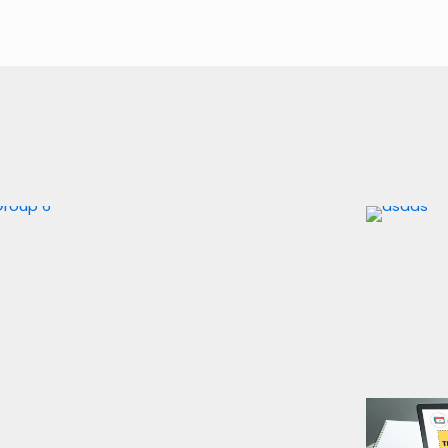
O que é Open Insurance?
Saiba tudo sobre o tema.
Nós te explicamos desde
o início