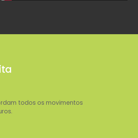
ita
abordam todos os movimentos
uros.