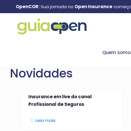
OpenCOR:
Sua jornada no
Open Insurance
começa
Quem somo
Novidades
26 de janeiro de 2026
Manuel Matos aborda Open
Insurance em live do canal
Profissional de Seguros
Leia mais