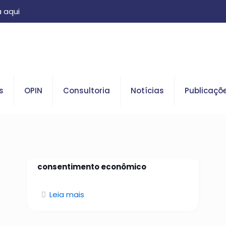
 aqui
s
OPIN
Consultoria
Notícias
Publicaçõ
26 de janeiro de 2026
Da identidade confiável ao
consentimento econômico
Leia mais