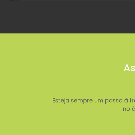
As
Esteja sempre um passo à f
no â