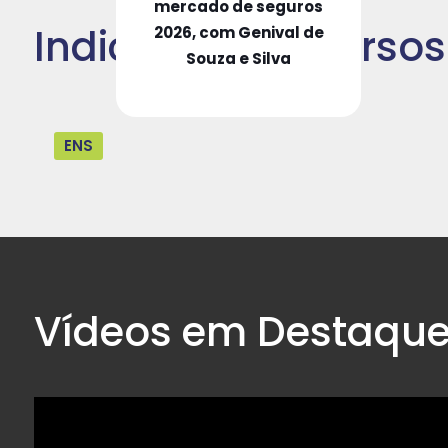
mercado de seguros
Indicação de Cursos
2026, com Genival de
Souza e Silva
ENS
Vídeos em Destaqu