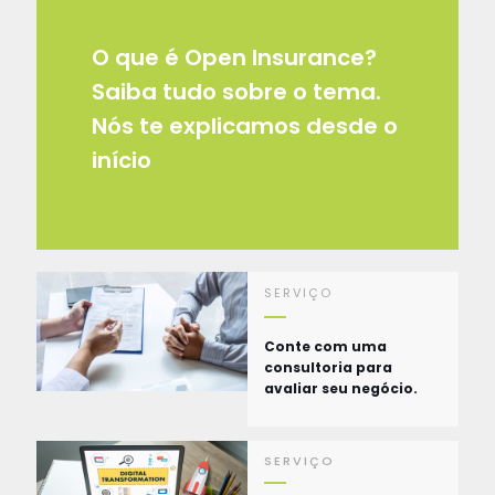
O que é Open Insurance?
Saiba tudo sobre o tema.
Nós te explicamos desde o
início
SERVIÇO
Conte com uma
consultoria para
avaliar seu negócio.
SERVIÇO