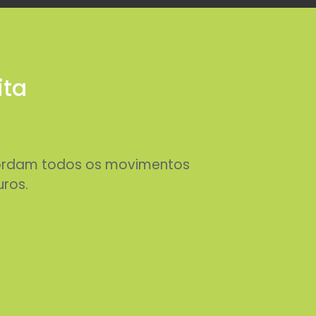
ita
abordam todos os movimentos
uros.