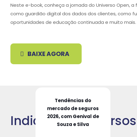
Neste e-book, conheça a jornada do Universo Open, a 
como guardião digital dos dados dos clientes, como f
oportunidades de educação continuada e muito mais.
BAIXE AGORA
Tendências do
mercado de seguros
Indicação de Cursos
2026, com Genival de
Souza e Silva