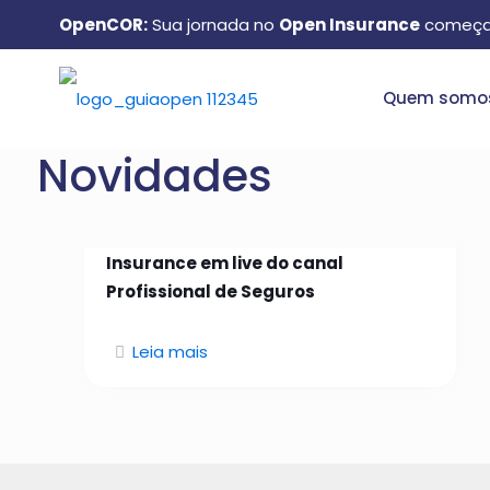
OpenCOR:
Sua jornada no
Open Insurance
começa
Quem somo
Novidades
26 de janeiro de 2026
Manuel Matos aborda Open
Insurance em live do canal
Profissional de Seguros
Leia mais
Quem somos: conheça o
GuiaOpen e como