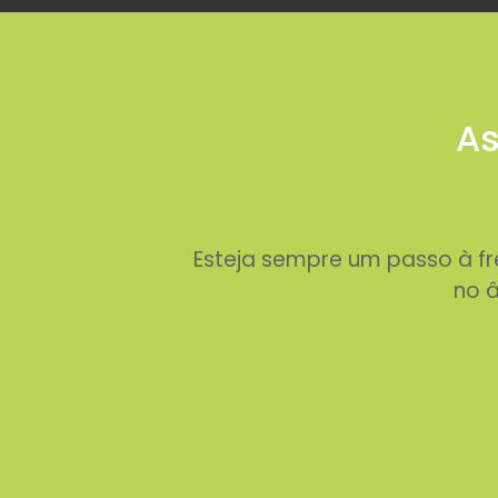
As
Esteja sempre um passo à f
no â