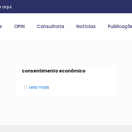
 aqui
s
OPIN
Consultoria
Notícias
Publicaçõ
26 de janeiro de 2026
Da identidade confiável ao
consentimento econômico
Leia mais
O que é Open Insurance?
Saiba tudo sobre o tema.