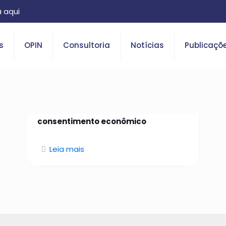
 aqui
s
OPIN
Consultoria
Notícias
Publicaçõ
26 de janeiro de 2026
Da identidade confiável ao
consentimento econômico
Leia mais
O que é Open Insurance?
Saiba tudo sobre o tema.