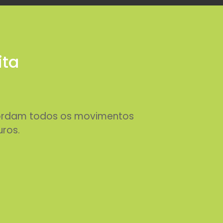
ita
abordam todos os movimentos
uros.