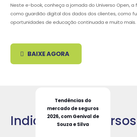
Neste e-book, conheça a jornada do Universo Open, a 
como guardião digital dos dados dos clientes, como f
oportunidades de educação continuada e muito mais.
BAIXE AGORA
Tendências do
mercado de seguros
Indicação de Cursos
2026, com Genival de
Souza e Silva