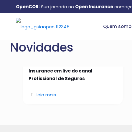
OpenCOR:
Sua jornada no
Open Insurance
começa
Quem somo
Novidades
26 de janeiro de 2026
Manuel Matos aborda Open
Insurance em live do canal
Profissional de Seguros
Leia mais
Quem somos: conheça o
GuiaOpen e como