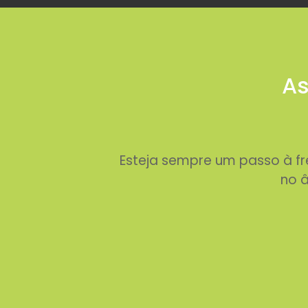
As
Esteja sempre um passo à f
no â