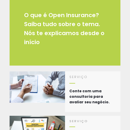
O que é Open Insurance?
Saiba tudo sobre o tema.
Nós te explicamos desde o
início
SERVIÇO
Conte com uma
consultoria para
avaliar seu negócio.
SERVIÇO