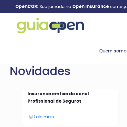
OpenCOR:
Sua jornada no
Open Insurance
começa
Quem somo
Novidades
26 de janeiro de 2026
Manuel Matos aborda Open
Insurance em live do canal
Profissional de Seguros
Leia mais