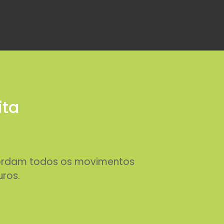
ita
abordam todos os movimentos
uros.