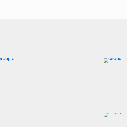
O que é Open Insurance?
Saiba tudo sobre o tema.
Nós te explicamos desde
o início