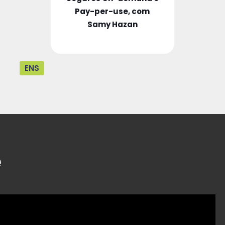
Pay-per-use, com
Samy Hazan
ENS
e