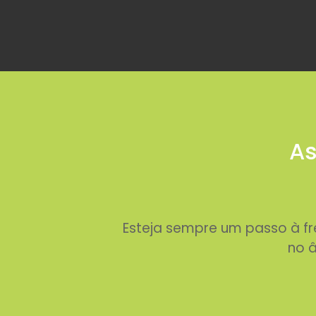
As
Esteja sempre um passo à f
no â