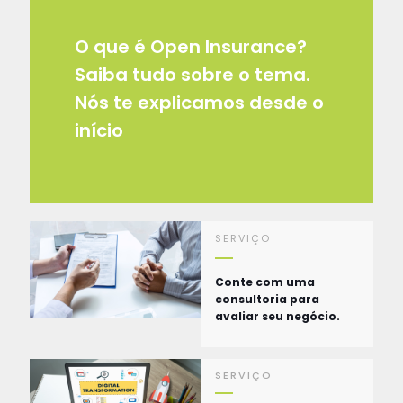
O que é Open Insurance?
Saiba tudo sobre o tema.
Nós te explicamos desde o
início
SERVIÇO
Conte com uma
consultoria para
avaliar seu negócio.
SERVIÇO