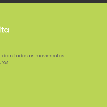
ita
abordam todos os movimentos
uros.