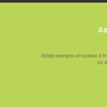
As
Esteja sempre um passo à f
no â