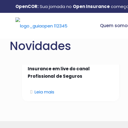
OpenCOR:
Sua jornada no
Open Insurance
começa
Quem somo
Novidades
26 de janeiro de 2026
Manuel Matos aborda Open
Insurance em live do canal
Profissional de Seguros
Leia mais
Quem somos: conheça o
GuiaOpen e como