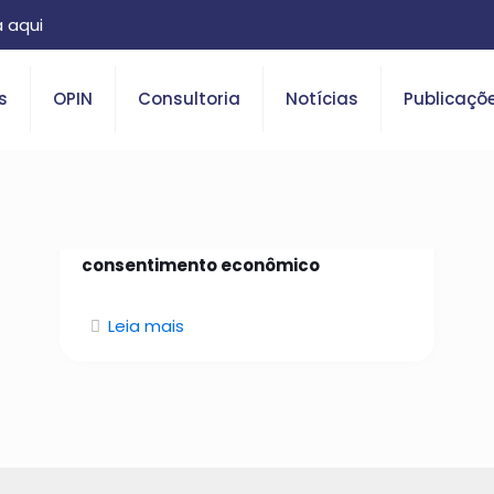
 aqui
s
OPIN
Consultoria
Notícias
Publicaçõ
26 de janeiro de 2026
Da identidade confiável ao
consentimento econômico
Leia mais
O que é Open Insurance?
Saiba tudo sobre o tema.