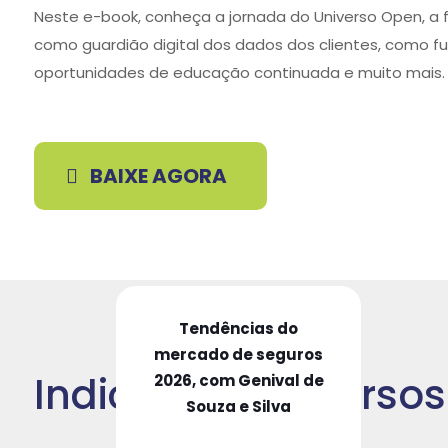
Neste e-book, conheça a jornada do Universo Open, a 
como guardião digital dos dados dos clientes, como f
oportunidades de educação continuada e muito mais.
BAIXE AGORA
Tendências do
mercado de seguros
Indicação de Cursos
2026, com Genival de
Souza e Silva