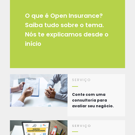
O que é Open Insurance?
Saiba tudo sobre o tema.
Nós te explicamos desde o
início
SERVIÇO
Conte com uma
consultoria para
avaliar seu negócio.
SERVIÇO