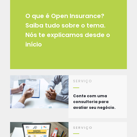
O que é Open Insurance?
Saiba tudo sobre o tema.
Nós te explicamos desde o
início
SERVIÇO
Conte com uma
consultoria para
avaliar seu negócio.
SERVIÇO