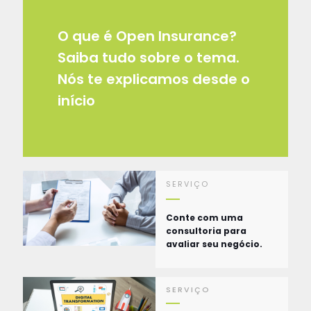
O que é Open Insurance?
Saiba tudo sobre o tema.
Nós te explicamos desde o
início
SERVIÇO
Conte com uma
consultoria para
avaliar seu negócio.
SERVIÇO