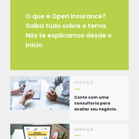
O que é Open Insurance?
Saiba tudo sobre o tema.
Nós te explicamos desde o
início
SERVIÇO
Conte com uma
consultoria para
avaliar seu negócio.
SERVIÇO