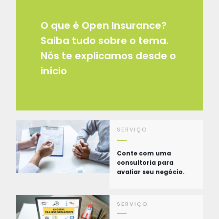
O que é Open Insurance?
Saiba tudo sobre o tema.
Nós te explicamos desde o
início
SERVIÇO
Conte com uma
consultoria para
avaliar seu negócio.
SERVIÇO