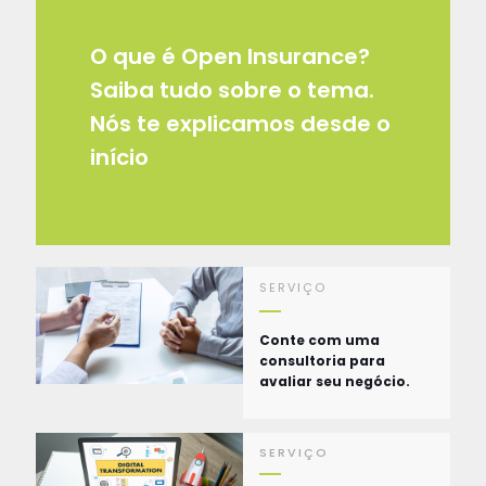
O que é Open Insurance?
Saiba tudo sobre o tema.
Nós te explicamos desde o
início
SERVIÇO
Conte com uma
consultoria para
avaliar seu negócio.
SERVIÇO