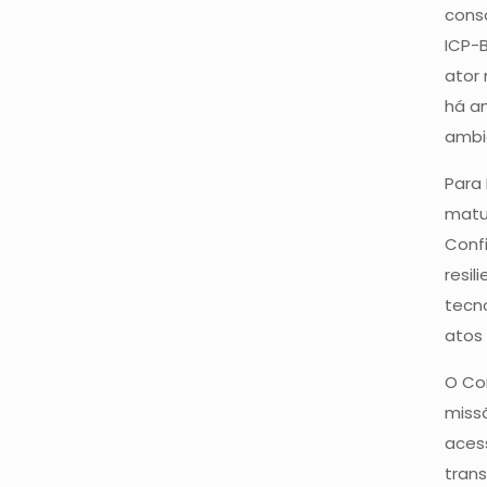
conso
ICP-B
ator 
há a
ambie
Para
matur
Confi
resil
tecn
atos 
O Co
missã
aces
tran