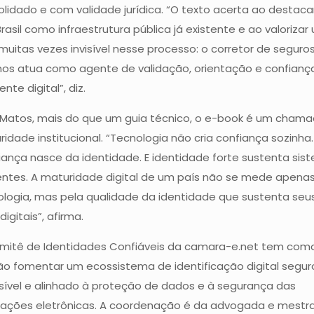
lidado e com validade jurídica. “O texto acerta ao destaca
rasil como infraestrutura pública já existente e ao valorizar
muitas vezes invisível nesse processo: o corretor de seguro
nos atua como agente de validação, orientação e confianç
nte digital”, diz.
 Matos, mais do que um guia técnico, o e-book é um chama
idade institucional. “Tecnologia não cria confiança sozinha.
ança nasce da identidade. E identidade forte sustenta sis
ientes. A maturidade digital de um país não se mede apenas
ologia, mas pela qualidade da identidade que sustenta seu
digitais”, afirma.
mitê de Identidades Confiáveis da camara-e.net tem com
o fomentar um ecossistema de identificação digital segur
sível e alinhado à proteção de dados e à segurança das
sações eletrônicas. A coordenação é da advogada e mestr