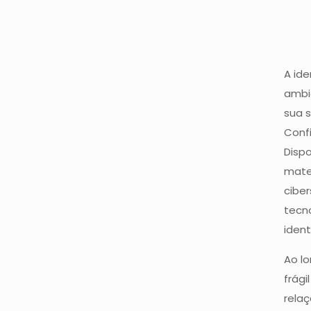
A id
ambie
sua 
Confi
Disp
mate
cibe
tecno
ident
Ao l
frági
relaç