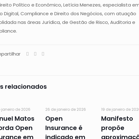
reito Político e Econômico, Letícia Menezes, especialista e
to Digital, Compliance e Direito dos Negócios, com atuação
lidada nas áreas Jurídica, de Gestão de Risco, Auditoria e
liance.
partilhar
s relacionados
 janeiro de 2026
26 de janeiro de 2026
19 de janeiro de 202
nuel Matos
Open
Manifesto
orda Open
Insurance é
propõe
surance em
indicado em
aproximaç