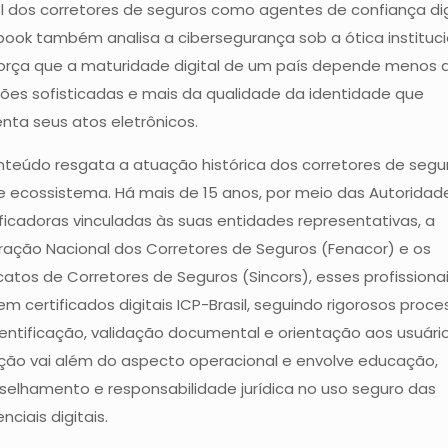
 dos corretores de seguros como agentes de confiança digi
ook também analisa a cibersegurança sob a ótica instituci
força que a maturidade digital de um país depende menos 
ões sofisticadas e mais da qualidade da identidade que
nta seus atos eletrônicos.
nteúdo resgata a atuação histórica dos corretores de segu
e ecossistema. Há mais de 15 anos, por meio das Autoridad
ficadoras vinculadas às suas entidades representativas, a
ração Nacional dos Corretores de Seguros (Fenacor) e os
catos de Corretores de Seguros (Sincors), esses profissiona
m certificados digitais ICP-Brasil, seguindo rigorosos proce
entificação, validação documental e orientação aos usuário
ção vai além do aspecto operacional e envolve educação,
selhamento e responsabilidade jurídica no uso seguro das
nciais digitais.