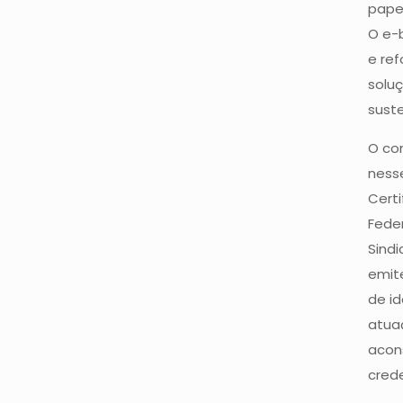
papel
O e-b
e re
soluç
suste
O co
ness
Certi
Fede
Sindi
emite
de id
atua
acon
crede