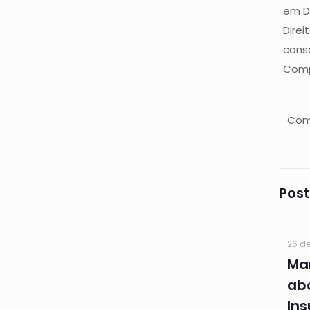
em Di
Direi
conso
Comp
Com
Post
26 de
Ma
ab
In