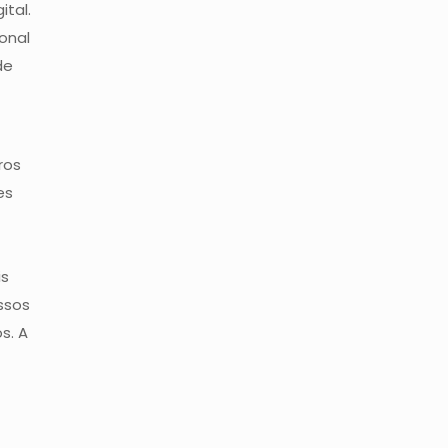
tal.
onal
de
ros
es
is
ssos
s. A