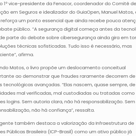
o 1º vice-presidente da Fenacor, coordenador do Comitê d
ação em Seguros e idealizador do GuiaOpen, Manuel Matos, 
 reforça um ponto essencial que ainda recebe pouca aten
bate público. “A segurança digital começa antes da tecnol
de parte do debate sobre cibersegurança ainda gira em to
luções técnicas sofisticadas. Tudo isso é necessário, mas
iciente”, afirma.
ndo Matos, o livro propõe um deslocamento conceitual
rtante ao demonstrar que fraudes raramente decorrem de
as tecnológicas avançadas. “Elas nascem, quase sempre, de
tidades mal verificadas, mal custodiadas ou tratadas como
es logins. Sem autoria clara, não há responsabilização. Sem
nsabilização, não há confiança”, ressalta.
igente também destaca a valorização da Infraestrutura de
s Públicas Brasileira (ICP-Brasil) como um ativo público já