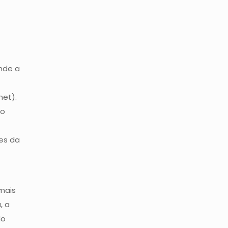
onde a
net).
 o
es da
mais
, a
do