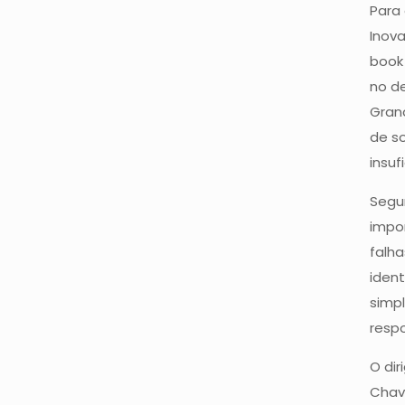
Para 
Inov
book
no de
Gran
de so
insuf
Segu
impo
falh
iden
simpl
respo
O dir
Chave