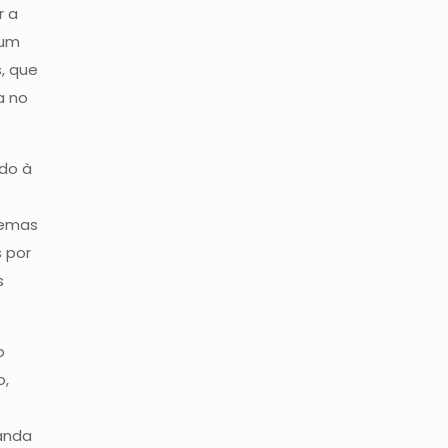
r a
 um
s, que
a no
do à
temas
 por
s
o
o,
anda