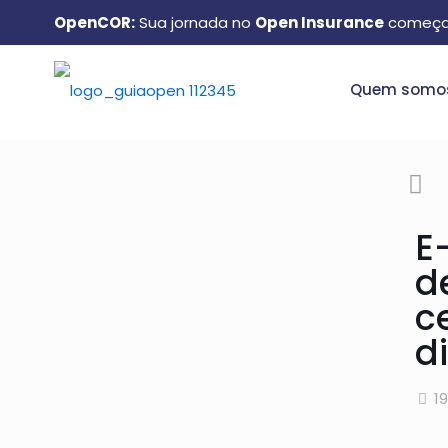
OpenCOR:
Sua jornada no
Open Insurance
começa
Quem somo
E
d
c
di
1