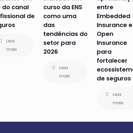
e do canal
curso da ENS
entre
fissional de
como uma
Embedded
guros
das
Insurance e
tendências do
Open
Leia
setor para
Insurance
mais
2026
para
fortalecer
Leia
ecossistem
mais
de seguros
Leia
mais