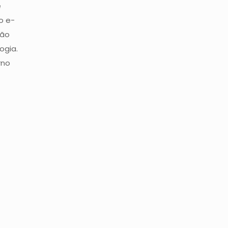
e
o e-
ção
ogia.
rno