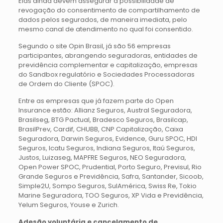
Elas ainda devem assegurar a possibilidade de
revogação do consentimento de compartilhamento de
dados pelos segurados, de maneira imediata, pelo
mesmo canal de atendimento no qual foi consentido.
Segundo o site Opin Brasil, já são 56 empresas
participantes, abrangendo seguradoras, entidades de
previdência complementar e capitalização, empresas
do Sandbox regulatório e Sociedades Processadoras
de Ordem do Cliente (SPOC).
Entre as empresas que já fazem parte do Open
Insurance estão: Allianz Seguros, Austral Seguradora,
Brasilseg, BTG Pactual, Bradesco Seguros, Brasilcap,
BrasilPrev, Cardif, CHUBB, CNP Capitalização, Caixa
Seguradora, Darwin Seguros, Evidence, Guru SPOC, HDI
Seguros, Icatu Seguros, Indiana Seguros, Itaú Seguros,
Justos, Luizaseg, MAPFRE Seguros, NEO Seguradora,
Open Power SPOC, Prudential, Porto Seguro, Previsul, Rio
Grande Seguros e Previdência, Safra, Santander, Sicoob,
Simple2U, Sompo Seguros, SulAmérica, Swiss Re, Tokio
Marine Seguradora, TOO Seguros, XP Vida e Previdência,
Yelum Seguros, Youse e Zurich.
Adesão voluntária e cancelamento de