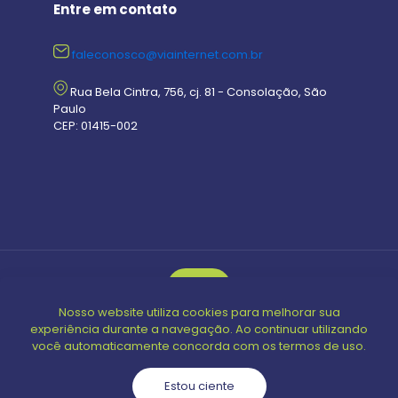
Entre em contato
faleconosco@viainternet.com.br
Rua Bela Cintra, 756, cj. 81 - Consolação, São
Paulo
CEP: 01415-002
Nosso website utiliza cookies para melhorar sua
© 2024 Guia Open | Todos os direitos reservados |
experiência durante a navegação. Ao continuar utilizando
Powered by
Oreo Consultoria
você automaticamente concorda com os termos de uso.
Estou ciente